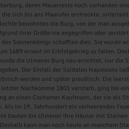
Oberburg, deren Mauerreste noch vorhanden sin
die sich bis ans Maarufer erstreckte, unterteilt
lechte bewohnten die Burg, von der man ausgeh
fgrund ihrer Größe nie angegriffen oder zerstört
 des Sonnenkönigs schafften dies. Sie wurde w
um 1689 erneut im Erbfolgekrieg zu fallen. Do
wurde die Ulmener Burg neu errichtet, nur die 
geben. Der Einfall der Soldaten Napoleons lie
ösisch werden und später preußisch. Die leers
 letzter Nachkomme 1801 verstarb, ging bei ein
ng an einen Cochemer Kaufmann, der sie als S
. Als im 19. Jahrhundert ein verheerendes Feu
te bauten die Ulmener ihre Häuser mit Steinen
 Deshalb kann man noch heute an manchem Stal