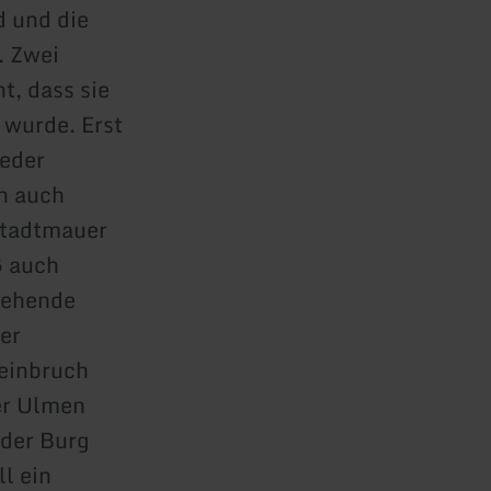
d und die
. Zwei
t, dass sie
 wurde. Erst
ieder
ch auch
Stadtmauer
ß auch
tehende
er
teinbruch
er Ulmen
 der Burg
l ein