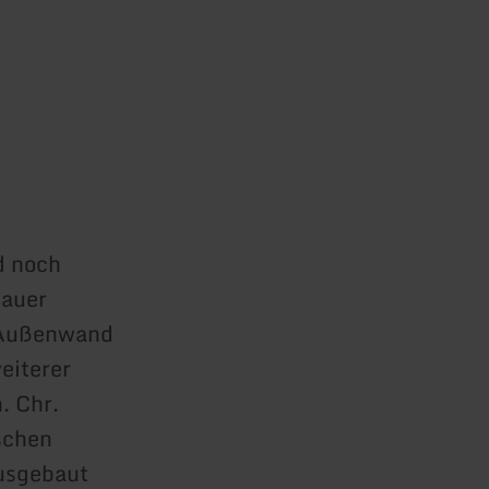
d noch
mauer
 Außenwand
eiterer
. Chr.
schen
ausgebaut