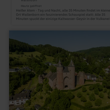
Wallenborn
Heute geöffnet
Heißer Atem - Tag und Nacht, alle 35 Minuten findet im klein
Ort Wallenborn ein faszinierendes Schauspiel statt: Alle 35
Minuten spuckt der einizige Kaltwasser-Geysir in der Vulkaneif
der Wallende Born, meterhohe Fontänen.
mehr
erfahren
zu:
Bertradaburg