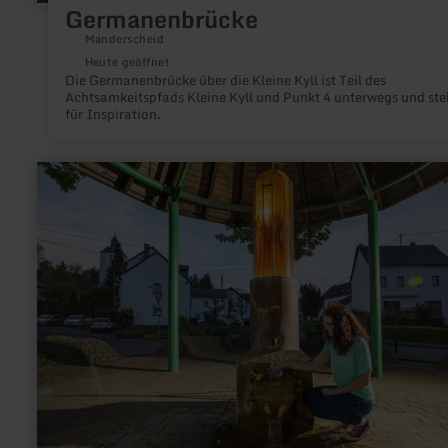
Germanenbrücke
Manderscheid
Heute geöffnet
Die Germanenbrücke über die Kleine Kyll ist Teil des
Achtsamkeitspfads Kleine Kyll und Punkt 4 unterwegs und ste
für Inspiration.
mehr
erfahren
zu:
Steinborner
Drees