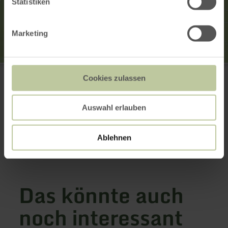
Statistiken
Marketing
Burgruine - Glaadt
Burgstraße
Cookies zulassen
54584 Jünkerath
+49 6591 133200
Auswahl erlauben
E-Mail
Anreise planen
in Karte anzeigen
Ablehnen
Das könnte auch
noch interessant