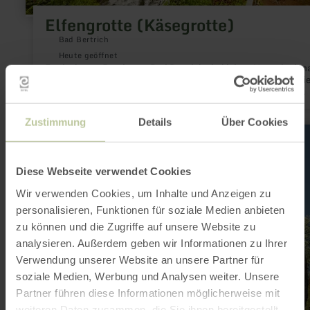
Elfengrotte (Käsegrotte)
Bad Bertrich
Heute geöffnet
Entdecke am Rande von Bad Bertrich ein kleines Naturdenkma
besonderen Art: die Elfengrotte, auch Käsegrotte genannt. Si
entstand vor tausenden Jahren, als heiße Basaltströme das
Üssbachtal durchflossen und die Senke in eine neue Form bra
Unweit des rauschenden Elbesbachwasserfalls gelegen, wohnt
Zustimmung
Details
Über Cookies
Elfengrotte ein märchenhafter Zauber inne, den du ergründen
mehr
solltest.
erfahren
zu:
Lavabombe
Diese Webseite verwendet Cookies
Wir verwenden Cookies, um Inhalte und Anzeigen zu
personalisieren, Funktionen für soziale Medien anbieten
zu können und die Zugriffe auf unsere Website zu
analysieren. Außerdem geben wir Informationen zu Ihrer
Verwendung unserer Website an unsere Partner für
soziale Medien, Werbung und Analysen weiter. Unsere
Partner führen diese Informationen möglicherweise mit
weiteren Daten zusammen, die Sie ihnen bereitgestellt