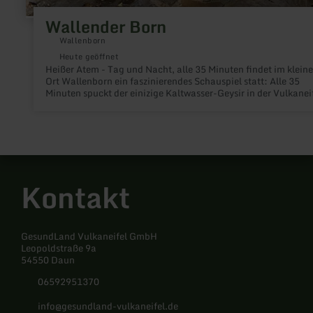
Wallender Born
Wallenborn
Heute geöffnet
Heißer Atem - Tag und Nacht, alle 35 Minuten findet im klein
Ort Wallenborn ein faszinierendes Schauspiel statt: Alle 35
Minuten spuckt der einizige Kaltwasser-Geysir in der Vulkaneif
der Wallende Born, meterhohe Fontänen.
Kontakt
GesundLand Vulkaneifel GmbH
Leopoldstraße 9a
54550 Daun
06592951370
info@gesundland-vulkaneifel.de