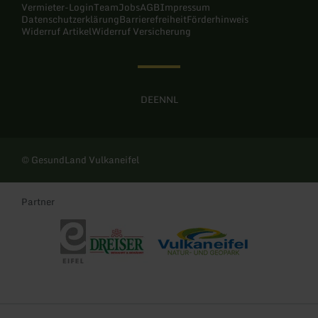
Vermieter-Login
Team
Jobs
AGB
Impressum
Datenschutzerklärung
Barrierefreiheit
Förderhinweis
Widerruf Artikel
Widerruf Versicherung
DE
EN
NL
© GesundLand Vulkaneifel
Partner
Eifel Tourismus
Dreiser Sprudel
Naturpark und UNESCO Global Geo