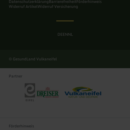
Datenschutzerklärung
Barrierefreiheit
Förderhinweis
Widerruf Artikel
Widerruf Versicherung
DE
EN
NL
© GesundLand Vulkaneifel
Partner
Eifel Tourismus
Dreiser Sprudel
Naturpark und UNESCO Global Geo
Förderhinweis