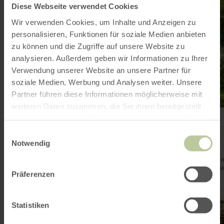
Römer
Diese Webseite verwendet Cookies
Wir verwenden Cookies, um Inhalte und Anzeigen zu
personalisieren, Funktionen für soziale Medien anbieten
zu können und die Zugriffe auf unsere Website zu
analysieren. Außerdem geben wir Informationen zu Ihrer
Verwendung unserer Website an unsere Partner für
soziale Medien, Werbung und Analysen weiter. Unsere
Partner führen diese Informationen möglicherweise mit
weiteren Daten zusammen, die Sie ihnen bereitgestellt
haben oder die sie im Rahmen Ihrer Nutzung der Dienste
WANDERN
Heimatspur Ritter-Räuber-Römer
gesammelt haben.
Einwilligungsauswahl
Bad Bertrich
Notwendig
6,3 km
2:00 h
mittel
Distanz:
Dauer:
Anforderung:
Entdecke die historische und natürliche Schönheit der Vulkane
auf der familienfreundlichen Heimatspur Ritter-Räuber-Röme
Präferenzen
einer mittelschweren Rundtour.
mehr
Statistiken
erfahren
zu: