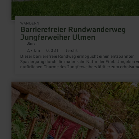
WANDERN
Barrierefreier Rundwanderweg
Jungferweiher Ulmen
Ulmen
2,7 km
0:33 h
leicht
Distanz:
Dauer:
Anforderung:
Dieser barrierefreie Rundweg ermöglicht einen entspannten
Spaziergang durch die malerische Natur der Eifel. Umgeben 
natürlichen Charme des Jungferweihers lädt er zum erholsam
Verweilen ein.
mehr
erfahren
zu:
HeimatSpur
Achtsamkeits-
Pfad
Kleine
Kyll