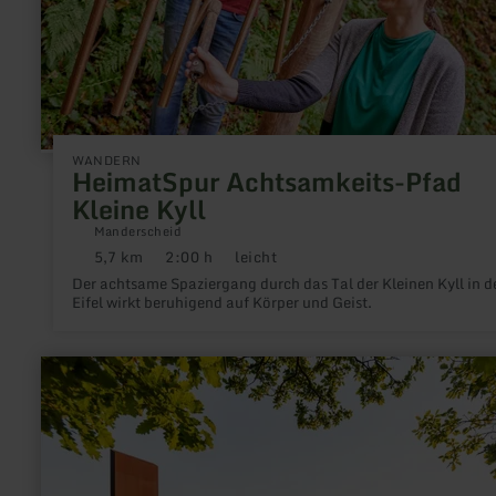
WANDERN
HeimatSpur Achtsamkeits-Pfad
Kleine Kyll
Manderscheid
5,7 km
2:00 h
leicht
Distanz:
Dauer:
Anforderung:
Der achtsame Spaziergang durch das Tal der Kleinen Kyll in d
Eifel wirkt beruhigend auf Körper und Geist.
mehr
erfahren
zu:
HeimatSpur
Erlebnisweg
Achterhöhe