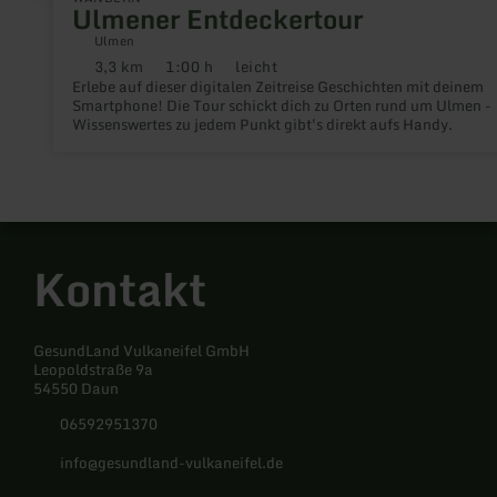
Ulmener Entdeckertour
Ulmen
3,3 km
1:00 h
leicht
Distanz:
Dauer:
Anforderung:
Erlebe auf dieser digitalen Zeitreise Geschichten mit deinem
Smartphone! Die Tour schickt dich zu Orten rund um Ulmen -
Wissenswertes zu jedem Punkt gibt's direkt aufs Handy.
Kontakt
GesundLand Vulkaneifel GmbH
Leopoldstraße 9a
54550 Daun
06592951370
info@gesundland-vulkaneifel.de