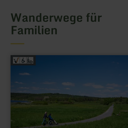
Wanderwege für
Familien
mehr
erfahren
zu:
Barrierefreier
Rundwanderweg
Jungferweiher
Ulmen