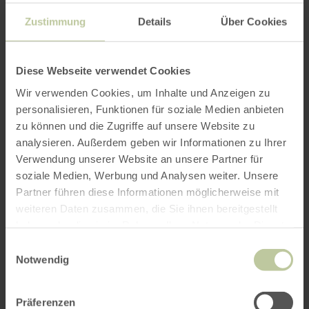
Saxophongruppe der Berliner Philharmoniker
Zustimmung
Details
Über Cookies
und sind als „clair-obscur“ eines der
renommiertesten Quartette ihrer Art. Ihre
musikalische Qualität, Flexibilität und
Diese Webseite verwendet Cookies
Stilsicherheit ermöglicht es ihnen, ohne
Wir verwenden Cookies, um Inhalte und Anzeigen zu
Scheuklappen auf höchstem Niveau zu
personalisieren, Funktionen für soziale Medien anbieten
musizieren.
zu können und die Zugriffe auf unsere Website zu
analysieren. Außerdem geben wir Informationen zu Ihrer
„clair-obscur“ kennen keine Tabus, sie
Verwendung unserer Website an unsere Partner für
präsentieren, was ihnen gefällt und beweisen
soziale Medien, Werbung und Analysen weiter. Unsere
zugleich, dass Musik verschiedener
Partner führen diese Informationen möglicherweise mit
Stilrichtungen das Publikum erreicht, wenn sie
weiteren Daten zusammen, die Sie ihnen bereitgestellt
gut gespielt und präsentiert wird – und gut
haben oder die sie im Rahmen Ihrer Nutzung der Dienste
klingt. Die eigens geschriebenen Arrangements,
gesammelt haben.
Einwilligungsauswahl
der ganz individuelle Sound, das
Notwendig
traumwandlerische Zusammenspiel, ihre
Spielfreude, Lockerheit und Humor werden den
Präferenzen
Auftritt im KulturRaum Bad Bertrich zu einem