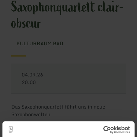
Saxophonquartett clair-
obscur
KULTURRAUM BAD
04.09.26
20:00
Das Saxophonquartett führt uns in neue
Saxophonwelten
Die vier Musiker:innen bilden regelmäßig die