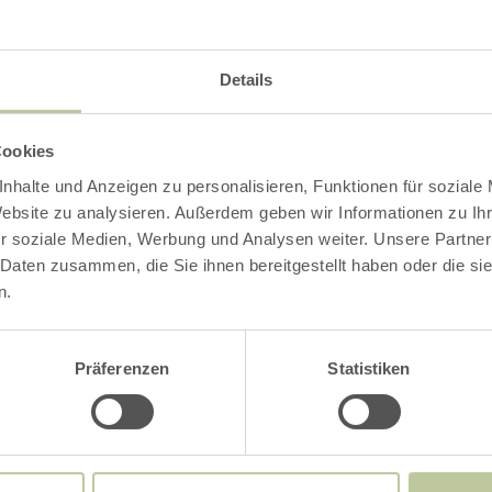
Details
 großer Parkplatz am Weinfelder Maar
Cookies
nhalte und Anzeigen zu personalisieren, Funktionen für soziale
Impressionen
Website zu analysieren. Außerdem geben wir Informationen zu I
r soziale Medien, Werbung und Analysen weiter. Unsere Partner
 Daten zusammen, die Sie ihnen bereitgestellt haben oder die s
n.
Präferenzen
Statistiken