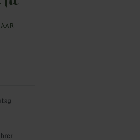
MAAR
ntag
hrer