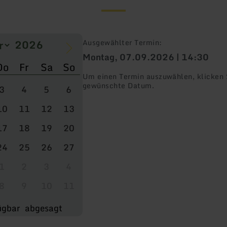
Ausgewählter Termin:
Montag, 07.09.2026 | 14:30
Do
Fr
Sa
So
Um einen Termin auszuwählen, klicken S
gewünschte Datum.
3
4
5
6
10
11
12
13
17
18
19
20
24
25
26
27
1
2
3
4
8
9
10
11
ügbar
abgesagt