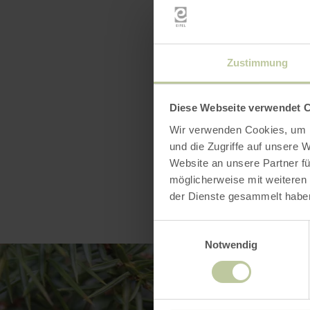
Bitte dem W
Getränk (kl
Zustimmung
Dauer: ca. 
Diese Webseite verwendet 
Wir verwenden Cookies, um I
und die Zugriffe auf unsere 
Website an unsere Partner fü
möglicherweise mit weiteren
der Dienste gesammelt habe
Einwilligungsauswahl
Notwendig