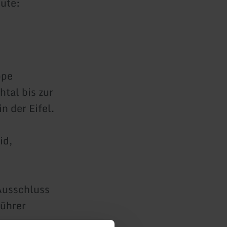
eute:
ppe
tal bis zur
 der Eifel.
id,
Ausschluss
ührer