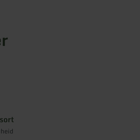
er
sort
cheid