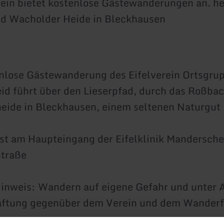
rein bietet kostenlose Gästewanderungen an. h
d Wacholder Heide in Bleckhausen
nlose Gästewanderung des Eifelverein Ortsgru
d führt über den Lieserpfad, durch das Roßbach
ide in Bleckhausen, einem seltenen Naturgut in
ist am Haupteingang der Eifelklinik Mandersche
traße
inweis: Wandern auf eigene Gefahr und unter 
Haftung gegenüber dem Verein und dem Wanderf