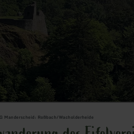
OG Manderscheid: Roßbach/Wacholderheide
wanderung des Eifelver