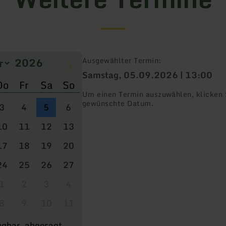
Ausgewählter Termin:
Samstag, 05.09.2026 | 13:00
Do
Fr
Sa
So
Um einen Termin auszuwählen, klicken S
gewünschte Datum.
3
4
5
6
10
11
12
13
17
18
19
20
24
25
26
27
1
2
3
4
8
9
10
11
ügbar
abgesagt