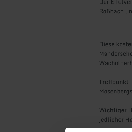
Der Eifelve
Roßbach un
Diese koste
Manderschei
Wacholderhe
Treffpunkt 
Mosenbergs
Wichtiger H
jedlicher 