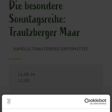
Die besondere
Sonntagsreihe:
Trautzberger Maar
KAPELLE TRAUTZBERG (ORTSMITTE)
16.08.26
11:00
Führungen zu den vulkanischen Seen der Eifel -
Heutiges Maar: Trautzberger Maar