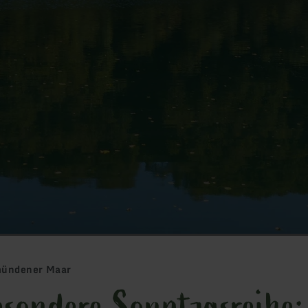
mündener Maar
esondere Sonntagsreihe: