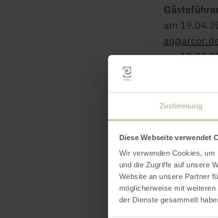
Gästeführer
am 19.04.20
ag@arcor.d
am 19.07.2
Mail: mari
am 18.10.2
Mail: mari
Zustimmung
Sprache: D
Diese Webseite verwendet 
Wir verwenden Cookies, um I
und die Zugriffe auf unsere 
Website an unsere Partner fü
möglicherweise mit weiteren
der Dienste gesammelt habe