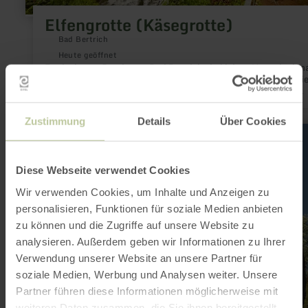
Elfengrotte (Käsegrotte)
Bad Bertrich
Heute geöffnet
Entdecke am Rande von Bad Bertrich ein kleines Naturdenkma
besonderen Art: die Elfengrotte, auch Käsegrotte genannt. Si
entstand vor tausenden Jahren, als heiße Basaltströme das
Üssbachtal durchflossen und die Senke in eine neue Form bra
Unweit des rauschenden Elbesbachwasserfalls gelegen, wohnt
Zustimmung
Details
Über Cookies
Elfengrotte ein märchenhafter Zauber inne, den du ergründen
mehr
solltest.
erfahren
zu:
Lavabombe
Diese Webseite verwendet Cookies
Wir verwenden Cookies, um Inhalte und Anzeigen zu
personalisieren, Funktionen für soziale Medien anbieten
zu können und die Zugriffe auf unsere Website zu
analysieren. Außerdem geben wir Informationen zu Ihrer
Verwendung unserer Website an unsere Partner für
soziale Medien, Werbung und Analysen weiter. Unsere
Partner führen diese Informationen möglicherweise mit
weiteren Daten zusammen, die Sie ihnen bereitgestellt