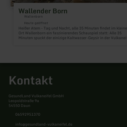
Wallender Born
Wallenborn
Heute geöffnet
Heißer Atem - Tag und Nacht, alle 35 Minuten findet im klein
Ort Wallenborn ein faszinierendes Schauspiel statt: Alle 35
Minuten spuckt der einizige Kaltwasser-Geysir in der Vulkaneif
der Wallende Born, meterhohe Fontänen.
Kontakt
GesundLand Vulkaneifel GmbH
Leopoldstraße 9a
54550 Daun
06592951370
info@gesundland-vulkaneifel.de