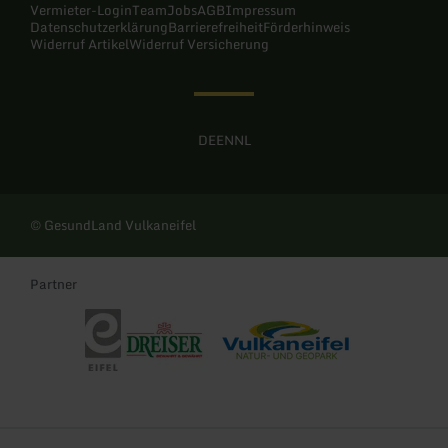
Vermieter-Login
Team
Jobs
AGB
Impressum
Datenschutzerklärung
Barrierefreiheit
Förderhinweis
Widerruf Artikel
Widerruf Versicherung
DE
EN
NL
© GesundLand Vulkaneifel
Partner
Eifel Tourismus
Dreiser Sprudel
Naturpark und UNESCO Global Geo