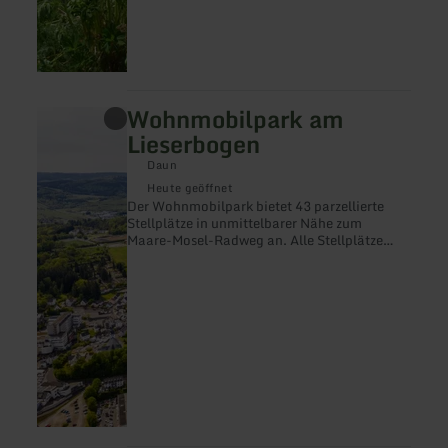
Wohnmobilpark am
mehr
erfahren
Lieserbogen
zu:
Wohnmobilpark
Daun
am
Heute geöffnet
Lieserbogen
Der Wohnmobilpark bietet 43 parzellierte
Stellplätze in unmittelbarer Nähe zum
Maare-Mosel-Radweg an. Alle Stellplätze
verfügen jeweils über eine eigene
Stromversorgung. Zentral ist eine Wasserver-
und eine Abwasserentsorgung installiert.