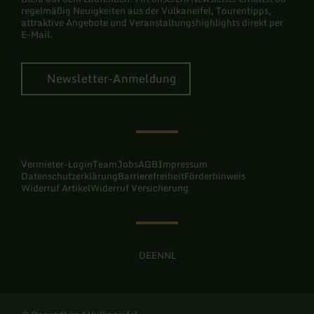
regelmäßig Neuigkeiten aus der Vulkaneifel, Tourentipps,
attraktive Angebote und Veranstaltungshighlights direkt per
E-Mail.
Newsletter-Anmeldung
Vermieter-Login
Team
Jobs
AGB
Impressum
Datenschutzerklärung
Barrierefreiheit
Förderhinweis
Widerruf Artikel
Widerruf Versicherung
DE
EN
NL