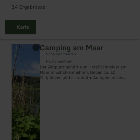
14 Ergebnisse
Karte
Camping am Maar
mehr
erfahren
Schalkenmehren
zu:
Camping
Heute geöffnet
am
Der Zeltplatz gehört zum Hotel Schneider am
Maar
Maar in Schalkenmehren. Neben ca. 10
Zeltplätzen gibt es sanitäre Anlagen und es
stehen Waschmaschine und Trockner zur
Verfügung.