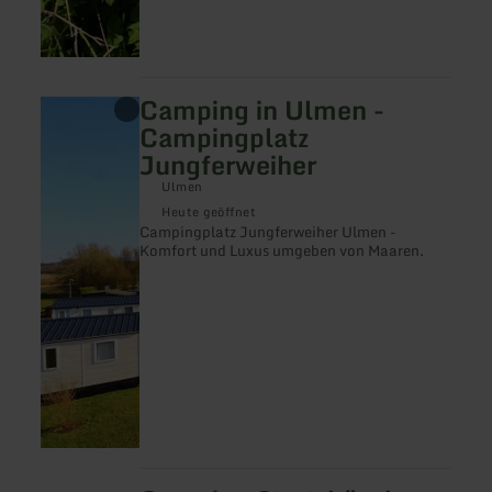
Camping in Ulmen -
mehr
erfahren
Campingplatz
zu:
Jungferweiher
Camping
in
Ulmen
Ulmen
-
Heute geöffnet
Campingplatz
Campingplatz Jungferweiher Ulmen -
Jungferweiher
Komfort und Luxus umgeben von Maaren.