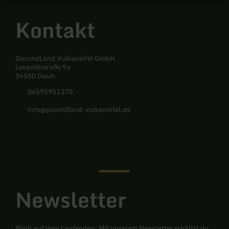
Kontakt
GesundLand Vulkaneifel GmbH
Leopoldstraße 9a
54550 Daun
06592951370
info@gesundland-vulkaneifel.de
Facebook
Instagram
Newsletter
Bleib auf dem Laufenden: Mit unserem Newsletter erhältst du