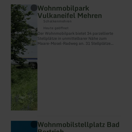
Wohnmobilpark
mehr
erfahren
Vulkaneifel Mehren
zu:
Wohnmobilpark
Schalkenmehren
Vulkaneifel
Heute geöffnet
Mehren
Der Wohnmobilpark bietet 34 parzellierte
Stellplätze in unmittelbarer Nähe zum
Maare-Mosel-Radweg an. 31 Stellplätze
verfügen jeweils über eine eigenen
Stromversorgung. Zentral ist eine Wasserver-
und eine Abwasserentsorgung installiert.
Wohnmobilstellplatz Bad
mehr
erfahren
Bertrich