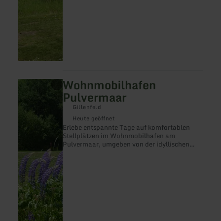
Wohnmobilhafen
mehr
erfahren
Pulvermaar
zu:
Wohnmobilhafen
Gillenfeld
Pulvermaar
Heute geöffnet
Erlebe entspannte Tage auf komfortablen
Stellplätzen im Wohnmobilhafen am
Pulvermaar, umgeben von der idyllischen
Vulkaneifel.