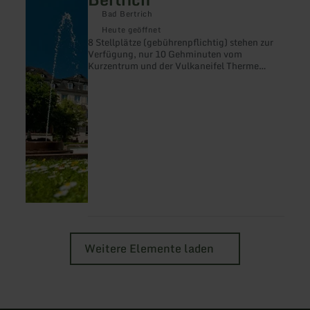
zu:
Wohnmobilstellplatz
Bad Bertrich
Bad
Heute geöffnet
Bertrich
8 Stellplätze (gebührenpflichtig) stehen zur
Verfügung, nur 10 Gehminuten vom
Kurzentrum und der Vulkaneifel Therme
entfernt und nur ein paar Schritte zum
Landschaftstherapeutischen Park
Römerkessel.
Weitere Elemente laden