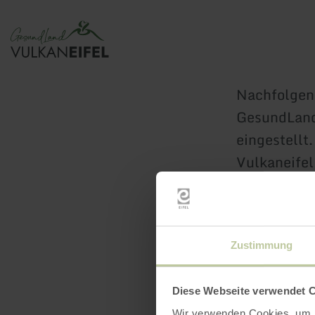
Zurück
zur
Startseite
Nachfolgend
GesundLand
eingestellt
Vulkaneife
Zustimmung
Diese Webseite verwendet 
Wir verwenden Cookies, um I