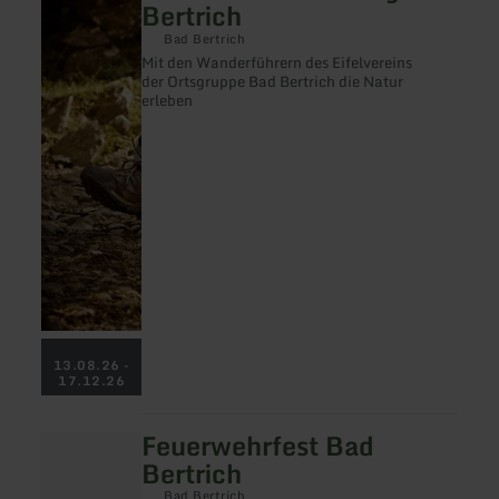
Bertrich
zu:
Geführte
Bad Bertrich
Wanderung
Mit den Wanderführern des Eifelvereins
Bad
der Ortsgruppe Bad Bertrich die Natur
Bertrich
erleben
13.08.26 -
17.12.26
Feuerwehrfest Bad
mehr
erfahren
Bertrich
zu:
Feuerwehrfest
Bad Bertrich