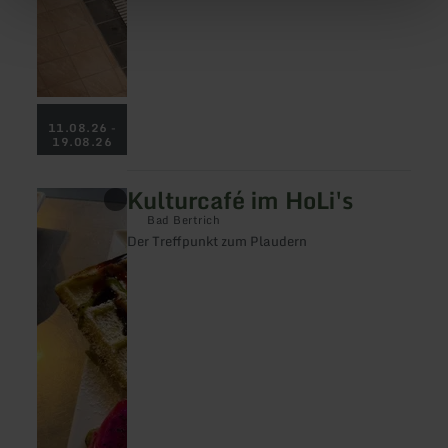
11.08.26 -
19.08.26
Kulturcafé im HoLi's
mehr
erfahren
Bad Bertrich
zu:
Der Treffpunkt zum Plaudern
Kulturcafé
im
HoLi's