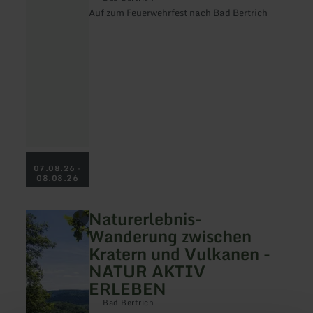
Bad
Auf zum Feuerwehrfest nach Bad Bertrich
Bertrich
07.08.26 -
08.08.26
Naturerlebnis-
mehr
erfahren
Wanderung zwischen
zu:
Kratern und Vulkanen -
Naturerlebnis-
Wanderung
NATUR AKTIV
zwischen
ERLEBEN
Kratern
und
Bad Bertrich
Vulkanen