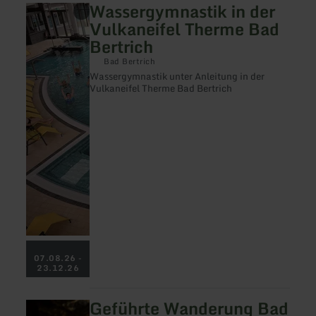
Wassergymnastik in der
mehr
erfahren
Vulkaneifel Therme Bad
zu:
Bertrich
Wassergymnastik
in
Bad Bertrich
der
Wassergymnastik unter Anleitung in der
Vulkaneifel
Vulkaneifel Therme Bad Bertrich
Therme
Bad
Bertrich
07.08.26 -
23.12.26
Geführte Wanderung Bad
mehr
erfahren