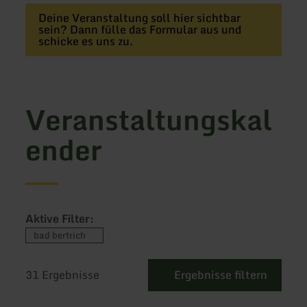
Deine Veranstaltung soll hier sichtbar
sein? Dann fülle das Formular aus und
schicke es uns zu.
Veranstaltungskal
ender
Aktive Filter:
bad bertrich
Filter
zurücksetzen:
31 Ergebnisse
Ergebnisse filtern