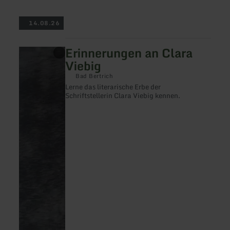
14.08.26
Erinnerungen an Clara
mehr
erfahren
Viebig
zu:
Erinnerungen
Bad Bertrich
an
Lerne das literarische Erbe der
Clara
Schriftstellerin Clara Viebig kennen.
Viebig