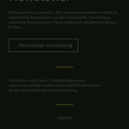
Bleib auf dem Laufenden: Mit unserem Newsletter erhältst du
regelmäßig Neuigkeiten aus der Vulkaneifel, Tourentipps,
attraktive Angebote und Veranstaltungshighlights direkt per
E-Mail.
Newsletter-Anmeldung
Vermieter-Login
Team
Jobs
AGB
Impressum
Datenschutzerklärung
Barrierefreiheit
Förderhinweis
Widerruf Artikel
Widerruf Versicherung
DE
EN
NL