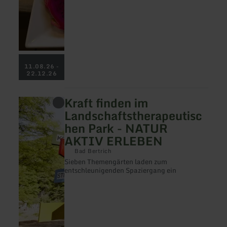
11.08.26 -
22.12.26
Kraft finden im
mehr
erfahren
Landschaftstherapeutisc
zu:
hen Park - NATUR
Kraft
finden
AKTIV ERLEBEN
im
Landschaftstherapeutischen
Bad Bertrich
Park
Sieben Themengärten laden zum
-
entschleunigenden Spaziergang ein
NATUR
AKTIV
ERLEBEN