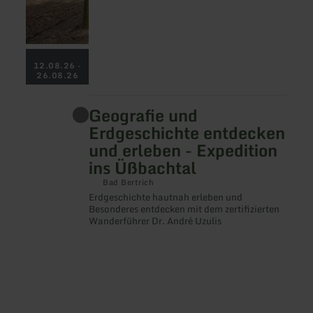
12.08.26 -
26.08.26
Geografie und
mehr
erfahren
Erdgeschichte entdecken
zu:
und erleben - Expedition
Geografie
und
ins Üßbachtal
Erdgeschichte
entdecken
Bad Bertrich
und
Erdgeschichte hautnah erleben und
erleben
Besonderes entdecken mit dem zertifizierten
-
Wanderführer Dr. André Uzulis
Expedition
ins
Üßbachtal