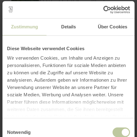
-
Erlebt brodelnde Vulkane, glühende
NATUR
Lavaströme, bebende Erde.
AKTIV
ERLEBEN
Zustimmung
Details
Über Cookies
Diese Webseite verwendet Cookies
Wir verwenden Cookies, um Inhalte und Anzeigen zu
08.08.26 -
personalisieren, Funktionen für soziale Medien anbieten
31.10.26
zu können und die Zugriffe auf unsere Website zu
analysieren. Außerdem geben wir Informationen zu Ihrer
Waldbaden - NATUR
mehr
erfahren
Verwendung unserer Website an unsere Partner für
AKTIV ERLEBEN
zu:
soziale Medien, Werbung und Analysen weiter. Unsere
Waldbaden
Bad Bertrich
-
Partner führen diese Informationen möglicherweise mit
Mit allen Sinnen den Wald spüren.
NATUR
weiteren Daten zusammen, die Sie ihnen bereitgestellt
AKTIV
ERLEBEN
haben oder die sie im Rahmen Ihrer Nutzung der Dienste
gesammelt haben.
Einwilligungsauswahl
Notwendig